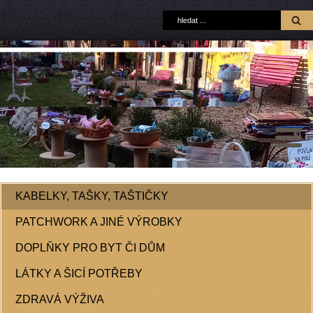
KABELKY, TAŠKY, TAŠTIČKY
PATCHWORK A JINÉ VÝROBKY
DOPLŇKY PRO BYT ČI DŮM
LÁTKY A ŠICÍ POTŘEBY
ZDRAVÁ VÝŽIVA